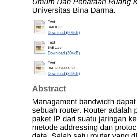
Umum Dan Penataan Ruang K
Universitas Bina Darma.
Text
BAB 0.pdf
Download (806kB)
Text
BAB 1.pdf
Download (304kB)
Text
DAF. PUSTAKA.pdf
Download (289kB)
Abstract
Managament bandwidth dapat
sebuah router. Router adalah
paket IP dari suatu jaringan 
metode addressing dan protoco
data. Salah satu router yang d