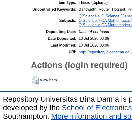
Item Type:
Thesis (Diploma)
Uncontrolled Keywords:
Bandwidth, Router, Hotspot, Pr
Q Science > Q Science (Gener
Subjects:
Q Science > QA Mathematics >
Q Science > QA Mathematics 
Depositing User:
Users 4 not found.
Date Deposited:
10 Jul 2020 08:06
Last Modified:
10 Jul 2020 08:06
URI:
http://repository.binadarma.ac.i
Actions (login required)
View Item
Repository Universitas Bina Darma is
developed by the
School of Electroni
Southampton.
More information and sof