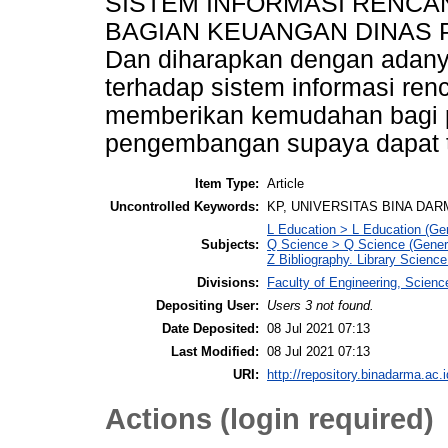
SISTEM INFORMASI RENCAN
BAGIAN KEUANGAN DINAS 
Dan diharapkan dengan adanya
terhadap sistem informasi ren
memberikan kemudahan bagi 
pengembangan supaya dapat t
Item Type:
Article
Uncontrolled Keywords:
KP, UNIVERSITAS BINA DAR
L Education > L Education (Gen
Subjects:
Q Science > Q Science (Gener
Z Bibliography. Library Scienc
Divisions:
Faculty of Engineering, Scien
Depositing User:
Users 3 not found.
Date Deposited:
08 Jul 2021 07:13
Last Modified:
08 Jul 2021 07:13
URI:
http://repository.binadarma.ac.i
Actions (login required)