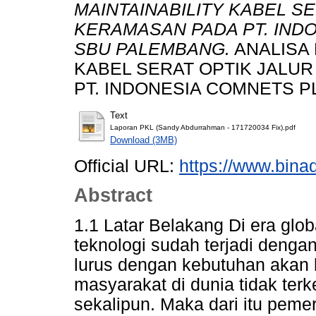
MAINTAINABILITY KABEL S
KERAMASAN PADA PT. INDO
SBU PALEMBANG.
ANALISA 
KABEL SERAT OPTIK JALU
PT. INDONESIA COMNETS P
Text
Laporan PKL (Sandy Abdurrahman - 171720034 Fix).pdf
Download (3MB)
Official URL:
https://www.bina
Abstract
1.1 Latar Belakang Di era glob
teknologi sudah terjadi dengan
lurus dengan kebutuhan akan 
masyarakat di dunia tidak ter
sekalipun. Maka dari itu peme