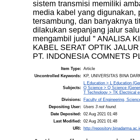
sistem transmisi memiliki amb
media kabel yang digunakan, 
tersambung, dan banyaknya ti
dilakukan sepanjang jalur salu
mengambil judul ” ANALISA
KABEL SERAT OPTIK JALU
PT. INDONESIA COMNETS P
Item Type:
Article
Uncontrolled Keywords:
KP, UNIVERSITAS BINA DA
L Education > L Education (Gen
Subjects:
Q Science > Q Science (Gener
T Technology > TK Electrical e
Divisions:
Faculty of Engineering, Scien
Depositing User:
Users 3 not found.
Date Deposited:
02 Aug 2021 01:48
Last Modified:
02 Aug 2021 01:48
URI:
http://repository.binadarma.ac.i