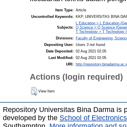
Item Type:
Article
Uncontrolled Keywords:
KKP, UNIVERSITAS BINA DA
L Education > L Education (Gen
Subjects:
Q Science > Q Science (Gener
T Technology > T Technology (
Divisions:
Faculty of Engineering, Scien
Depositing User:
Users 3 not found.
Date Deposited:
02 Aug 2021 02:05
Last Modified:
02 Aug 2021 02:05
URI:
http://repository.binadarma.ac.i
Actions (login required)
View Item
Repository Universitas Bina Darma is
developed by the
School of Electroni
Southampton.
More information and sof