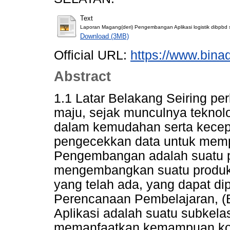
Text
Laporan Magang(deri) Pengembangan Aplikasi logistik dibpbd
Download (3MB)
Official URL:
https://www.bina
Abstract
1.1 Latar Belakang Seiring p
maju, sejak munculnya teknol
dalam kemudahan serta kecep
pengecekkan data untuk mem
Pengembangan adalah suatu p
mengembangkan suatu produk
yang telah ada, yang dapat di
Perencanaan Pembelajaran, (
Aplikasi adalah suatu subkela
memanfaatkan kemampuan kom