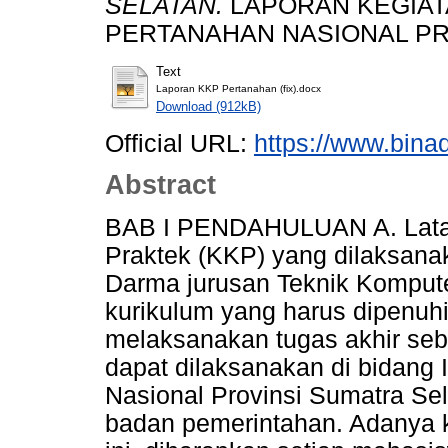
SELATAN.
LAPORAN KEGIAT
PERTANAHAN NASIONAL PR
Text
Laporan KKP Pertanahan (fix).docx
Download (912kB)
Official URL:
https://www.bina
Abstract
BAB I PENDAHULUAN A. Latar 
Praktek (KKP) yang dilaksana
Darma jurusan Teknik Komputer
kurikulum yang harus dipenuh
melaksanakan tugas akhir seba
dapat dilaksanakan di bidang
Nasional Provinsi Sumatra Se
badan pemerintahan. Adanya k