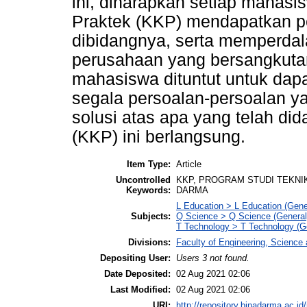
ini, diharapkan setiap mahasi
Praktek (KKP) mendapatkan p
dibidangnya, serta memperdala
perusahaan yang bersangkutan
mahasiswa dituntut untuk dap
segala persoalan-persoalan ya
solusi atas apa yang telah di
(KKP) ini berlangsung.
Item Type:
Article
Uncontrolled
KKP, PROGRAM STUDI TEKNIK
Keywords:
DARMA
L Education > L Education (Gene
Subjects:
Q Science > Q Science (General
T Technology > T Technology (G
Divisions:
Faculty of Engineering, Scienc
Depositing User:
Users 3 not found.
Date Deposited:
02 Aug 2021 02:06
Last Modified:
02 Aug 2021 02:06
URI:
http://repository.binadarma.ac.id/