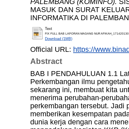
PALEMBANG (KOMINFO).
SI
MASUK DAN SURAT KELUAR
INFORMATIKA DI PALEMBAN
Text
FIX FULL BAB LAPORAN MAGANG NUR AFIKAH_171420130.
Download (1MB)
Official URL:
https://www.bina
Abstract
BAB I PENDAHULUAN 1.1 Lata
Perkembangan ilmu pengetahu
sekarang ini, membuat kita un
menerima perubahan-perubahan
perkembangan tersebut. Jadi 
memberikan kesempatan pada 
dunia kerja dengan cara mene