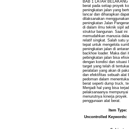
BAB 1 LATAR BELAKANG 1.1
berat pada setiap proyek k
peningkatan jalan yang ber
lancar dan diharapkan dap
dilaksanakan menggunakan 
peningkatan Jalan Pangeran
di dalam ilmu teknik sipi
struktur bangunan. Saat ini
memudahkan manusia dalam 
relatif singkat. Salah satu
tepat untuk mengelola sumb
peningkatan jalan di antaran
backhoe loader. Maka dari i
pebingkatan jalan bisa efis
dengan kondisi dan situasi 
target yang telah di tentu
peralatan yang akan di paka
dan efektifitas sebuah alat
pedoman dalam menentukan d
berat seperti dump truck, te
Menjadi hal yang bisa terja
pelaksanaanya mempunyai ba
menurutnya kinerja proyek. 
penggunaan alat berat.
Item Type:
Uncontrolled Keywords: