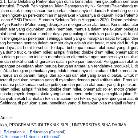
. Latar Belakang Perkembangan dunia konstruksi mengakibatkan semakin t
onstruksi. Proyek Peningkatan Jalan Panegeran Ayin - Kenten (Palembang) 
tujuan untuk mempelancar transportasi khususnya di daerah Palembang sehin
at meningkatkan perekonomian masyarakat khususnya di daerah Kota Palemba
dana APBD Provinsi Sumatra Selatan Tahun Anggaran 2020. Dalam pelaksa
 Ayin Kenten (Palembang) dikerjakan mengunakan alat berat. Konstruksi atau 
l adalah alat yang digunakan untuk membatu manusia dalam melakukan pekerj
 alat berat merupakan sumber daya yang paling di perlukan pada proyek konst
mengerjakan pekerjaan sehingga hasil yang di harapkan dapat tercapai d
 yang berperan penting dalam sumber daya adalah alat berat, maka dari itu d
er daya alat berat tersebut. Terdapat beberapa macam alat berat yang di gu
ya dump truck, tendem roller, ashpal finisher, double drum roller, pneumatic ro
tu dalam penelitian ini bisa memberikan alternative agar sumber daya untuk a
ien dan efektif untuk di gunakan dalam pekerjaan tersebut. Penggunaan alat b
lapangan pekerjaan akan berupa kerugian antara lain rendahnya produksi, L ti
kan. Atau kerugian perbaikan yang tidak seharusnya di lakukan. Oleh karena i
i haruslah di pahami fungsi dan aplikasi dari alat yang akan di pakai. Untuk m
 berat di perlukan besaran yang di nyatakan dengan produktifitas alat. Produkt
urasi pelaksanaan setiap peke{aan dan jumlah alat berat yang di perlukan. 
ndem roller, ashpal finisher, double drum roller, pneumatic roller, motor grade
di pada proyek dengan skala yang besar seperti peke{aan peningktan jalan. Pr
nyak sekali hambatan teknis maupun non teknis yang mempengarui alat itu 
Sehingga di perlukan suatu penelitian yang di harapkan bisa menjadi refrensi
Article
kkp, PROGRAM STUDI TEKNIK SIPI , UNTVERSITAS BINA DARMA
L Education > L Education (General)
Q Science > Q Science (General)