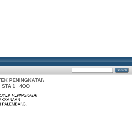
EK PENINGKATAI\
 STA 1 +4OO
OYEK PENINGKATAI\
LAKSANAAN
 PALEMBAI\G.