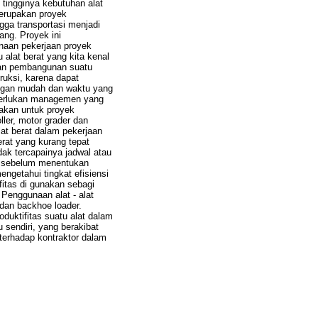
ingginya kebutuhan alat
merupakan proyek
gga transportasi menjadi
ng. Proyek ini
naan pekerjaan proyek
alat berat yang kita kenal
aan pembangunan suatu
ruksi, karena dapat
engan mudah dan waktu yang
i perlukan managemen yang
nakan untuk proyek
ller, motor grader dan
lat berat dalam pekerjaan
erat yang kurang tepat
dak tercapainya jadwal atau
tu sebelum menentukan
engetahui tingkat efisiensi
ifitas di gunakan sebagi
Penggunaan alat - alat
r dan backhoe loader.
oduktifitas suatu alat dalam
sendiri, yang berakibat
 terhadap kontraktor dalam