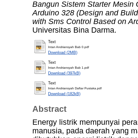
Bangun Sistem Starter Mesin
Arduino 328 (Design and Build
with Sms Control Based on Ar
Universitas Bina Darma.
Text
Intan Andriansyah Bab 0.pdf
Download (2MB)
Text
Intan Andriansyah Bab 1.pdf
Download (397kB)
Text
Intan Andriansyah Daftar Pustaka.pdf
Download (182kB)
Abstract
Energy listrik mempunyai per
manusia, pada daerah yang m