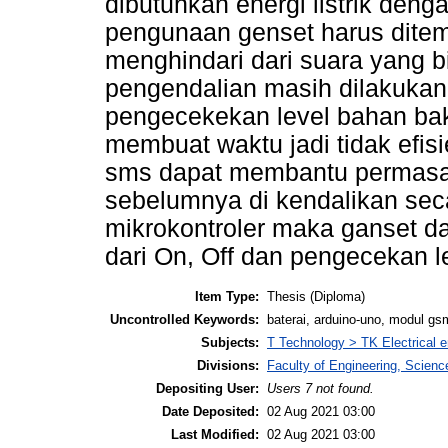
dibutuhkan energi listrik de
pengunaan genset harus ditem
menghindari dari suara yang bi
pengendalian masih dilakuka
pengecekekan level bahan baka
membuat waktu jadi tidak efis
sms dapat membantu permasa
sebelumnya di kendalikan se
mikrokontroler maka ganset dap
dari On, Off dan pengecekan 
Item Type:
Thesis (Diploma)
Uncontrolled Keywords:
baterai, arduino-uno, modul gsm
Subjects:
T Technology > TK Electrical e
Divisions:
Faculty of Engineering, Scien
Depositing User:
Users 7 not found.
Date Deposited:
02 Aug 2021 03:00
Last Modified:
02 Aug 2021 03:00