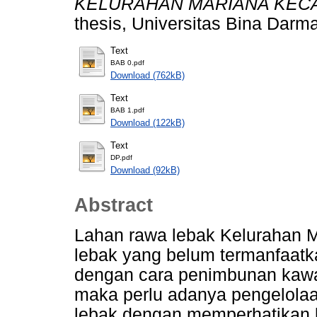
KELURAHAN MARIANA KECA
thesis, Universitas Bina Darma
Text
BAB 0.pdf
Download (762kB)
Text
BAB 1.pdf
Download (122kB)
Text
DP.pdf
Download (92kB)
Abstract
Lahan rawa lebak Kelurahan Ma
lebak yang belum termanfaatk
dengan cara penimbunan kawas
maka perlu adanya pengelolaa
lebak dengan memperhatikan 