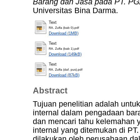
Barang dan Jasa pada PT. PG
Universitas Bina Darma.
Text
RA. Zulfa (bab 0).pdf
Download (1MB)
Text
RA. Zulfa (bab 1).pdf
Download (149kB)
Text
RA. Zulfa (daf. pus).pdf
Download (87kB)
Abstract
Tujuan penelitian adalah unt
internal dalam pengadaan bar
dan mencari tahu kelemahan 
internal yang ditemukan di PT
dilakukan oleh perusahaan d