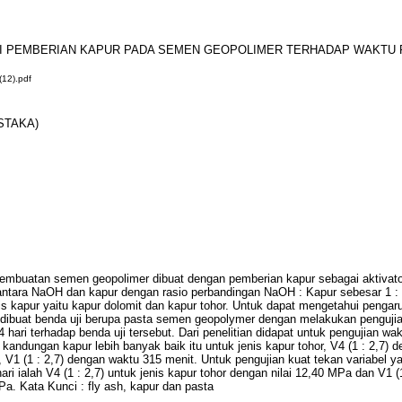
USI PEMBERIAN KAPUR PADA SEMEN GEOPOLIMER TERHADAP WAKTU
(12).pdf
STAKA)
 pembuatan semen geopolimer dibuat dengan pemberian kapur sebagai aktivat
ntara NaOH dan kapur dengan rasio perbandingan NaOH : Kapur sebesar 1 : 2,7
s kapur yaitu kapur dolomit dan kapur tohor. Untuk dapat mengetahui penga
dibuat benda uji berupa pasta semen geopolymer dengan melakukan pengujian
 hari terhadap benda uji tersebut. Dari penelitian didapat untuk pengujian wak
i kandungan kapur lebih banyak baik itu untuk jenis kapur tohor, V4 (1 : 2,7)
 V1 (1 : 2,7) dengan waktu 315 menit. Untuk pengujian kuat tekan variabel ya
ari ialah V4 (1 : 2,7) untuk jenis kapur tohor dengan nilai 12,40 MPa dan V1 (1
Pa. Kata Kunci : fly ash, kapur dan pasta