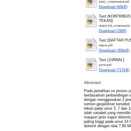
bab1_compressed.pdf
Download (66kB)
Text (KONTRIB
TEKAN)
skripsi full_compressed 
Download (2MB)
Text (DAFTAR PU
dapus.pdf
Download (356kB)
Text (JURNAL)
jurnal.pdf
Download (717kB)
Abstract
Pada penelitian ini proses
berdasarkan perbandingan a
dengan menggunakan 2 jeni
semen geopolimer tersebut 
tekan pada umur 3, 7 dan 14
ialah variabel yang memilik
maupun jenis kapur dolomit,
paling tinggi pada umur 14 h
dolomit dengan nilai 7,80 M