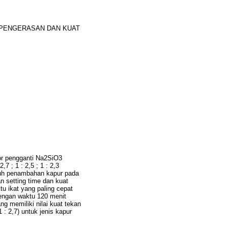
 PENGERASAN DAN KUAT
or pengganti Na2SiO3
 ; 1 : 2,5 ; 1 : 2,3
ruh penambahan kapur pada
 setting time dan kuat
tu ikat yang paling cepat
 dengan waktu 120 menit
ng memiliki nilai kuat tekan
 : 2,7) untuk jenis kapur