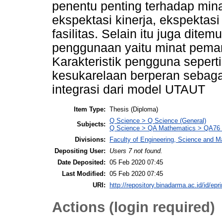
penentu penting terhadap mina
ekspektasi kinerja, ekspektasi
fasilitas. Selain itu juga dite
penggunaan yaitu minat pemanf
Karakteristik pengguna sepert
kesukarelaan berperan sebagai
integrasi dari model UTAUT
Item Type:
Thesis (Diploma)
Q Science > Q Science (General)
Subjects:
Q Science > QA Mathematics > QA76 
Divisions:
Faculty of Engineering, Science and 
Depositing User:
Users 7 not found.
Date Deposited:
05 Feb 2020 07:45
Last Modified:
05 Feb 2020 07:45
URI:
http://repository.binadarma.ac.id/id/epr
Actions (login required)