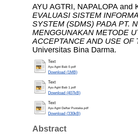
AYU AGTRI, NAPALOPA
and
EVALUASI SISTEM INFORM
SYSTEM (SDMS) PADA PT. 
MENGGUNAKAN METODE UTA
ACCEPTANCE AND USE OF 
Universitas Bina Darma.
Text
Ayu Agtri Bab 0.pdf
Download (1MB)
Text
Ayu Agtri Bab 1.pdf
Download (407kB)
Text
Ayu Agtri Daftar Pustaka.pdf
Download (330kB)
Abstract