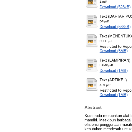
1.pdf
Download (628kB)
Text (DAFTAR PU
DP.pdf
Download (588kB)
Text (MENENTU
FULL.pdf
Restricted to Repos
Download (5MB)
Text (LAMPIRAN)
LAMP.pdf
Download (1MB)
Text (ARTIKEL)
ART.pdf
Restricted to Repos
Download (1MB)
Abstract
Kursi roda merupakan alat 
mandiri. Meskipun berbagai
efisiensi penggunaan masih
kebutuhan mendesak untuk m