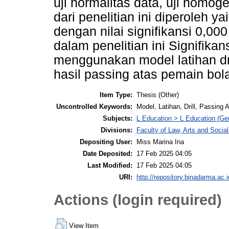
uji normalitas data, uji homog
dari penelitian ini diperoleh ya
dengan nilai signifikansi 0,000 
dalam penelitian ini Signifika
menggunakan model latihan dri
hasil passing atas pemain bol
Item Type:
Thesis (Other)
Uncontrolled Keywords:
Model, Latihan, Drill, Passing A
Subjects:
L Education > L Education (Gen
Divisions:
Faculty of Law, Arts and Socia
Depositing User:
Miss Marina Ina
Date Deposited:
17 Feb 2025 04:05
Last Modified:
17 Feb 2025 04:05
URI:
http://repository.binadarma.ac.i
Actions (login required)
View Item