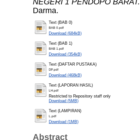
NEGERI 1 PENDOPO BARAT.
Darma.
Text (BAB 0)
BAB 0.pdf
Download (684kB)
Text (BAB 1)
BAB 1.pdf
Download (354kB)
Text (DAFTAR PUSTAKA)
DP.pdf
Download (468kB)
Text (LAPORAN HASIL)
LH.pdf
Restricted to Repository staff only
Download (5MB)
Text (LAMPIRAN)
L.pdf
Download (1MB)
Abstract