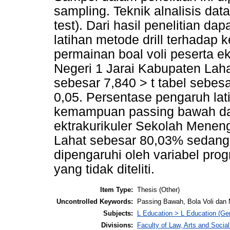
sampling. Teknik alnalisis dat
test). Dari hasil penelitian d
latihan metode drill terhada
permainan boal voli peserta e
Negeri 1 Jarai Kabupaten Lahat 
sebesar 7,840 > t tabel sebesar
0,05. Persentase pengaruh lat
kemampuan passing bawah dal
ektrakurikuler Sekolah Menen
Lahat sebesar 80,03% sedang
dipengaruhi oleh variabel prog
yang tidak diteliti.
Item Type:
Thesis (Other)
Uncontrolled Keywords:
Passing Bawah, Bola Voli dan M
Subjects:
L Education > L Education (Gen
Divisions:
Faculty of Law, Arts and Socia