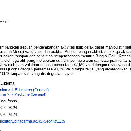
aka.pdf
ikembangkan sebuah pengembangan aktivitas fisik gerak dasar manipulatif ber
atan Mesuji yang valid dan praktis. Pengembangan aktivitas fisik gerak das
nakan tahapan dari penelitian pengembangan menurut Brog & Gall.. Kriteria k
ilai oleh tiga ahli yang merupakan dua ahli pembelajaran dan satu praktisi ta
view oleh para validator dengan persentase 87,5% valid dengan revisi yang di
hasil uji coba dengan persentase 90,3% valid tanpa revisi yang dikategorikan 
,08% tanpa revisi yang dikategorikan layak.
(Diploma)
tion > L Education (General)
ine > R Medicine (General)
 not found.
2020 08:24
2020 08:24
epository.binadarma.ac.id/id/eprint/1239