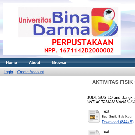
Home
About
Browse
Login
Create Account
AKTIVITAS FISI
BUDI, SUSILO
and
Bangkit
UNTUK TAMAN KANAK-KA
Text
Budi Susilo Bab 0.pdf
Download (844kB)
Text