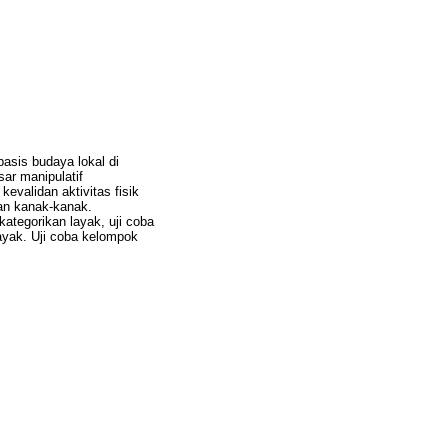
basis budaya lokal di
ar manipulatif
evalidan aktivitas fisik
man kanak-kanak.
kategorikan layak, uji coba
layak. Uji coba kelompok