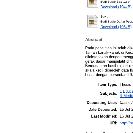
Budi Susilo Bab 1.pdf
Download (104kB)
Text
Budi Susilo Daftar Pust
Download (105kB)
Abstract
Pada penelitian ini telah d
Taman kanak-kanak di Kecam
dilaksanakan dengan menggu
gerak dasar manipulatif din
Berdasarkan hasil expert re
skala kecil diperoleh data 
besar dengan persentase 97
Item Type:
Thesis 
L Educa
Subjects:
R Medic
Depositing User:
Users 7
Date Deposited:
16 Jul 
Last Modified:
16 Jul 
URI:
http://r