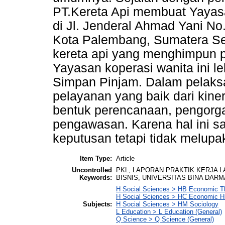
PT.Kereta Api membuat Yayasa
di Jl. Jenderal Ahmad Yani No
Kota Palembang, Sumatera Se
kereta api yang menghimpun p
Yayasan koperasi wanita ini 
Simpan Pinjam. Dalam pelaks
pelayanan yang baik dari kine
bentuk perencanaan, pengorga
pengawasan. Karena hal ini s
keputusan tetapi tidak melupak
Item Type:
Article
Uncontrolled
PKL, LAPORAN PRAKTIK KERJA 
Keywords:
BISNIS, UNIVERSITAS BINA DARM
H Social Sciences > HB Economic T
H Social Sciences > HC Economic Hi
Subjects:
H Social Sciences > HM Sociology
L Education > L Education (General)
Q Science > Q Science (General)