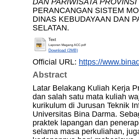
DAN PARIWISATA PROVINSI
PERANCANGAN SISTEM MON
DINAS KEBUDAYAAN DAN P
SELATAN.
Text
Laporan Magang ACC.pdf
Download (2MB)
Official URL:
https://www.bina
Abstract
Latar Belakang Kuliah Kerja P
dan salah satu mata kuliah w
kurikulum di Jurusan Teknik I
Universitas Bina Darma. Seba
praktek lapangan dan penerapa
selama masa perkuliahan, jug