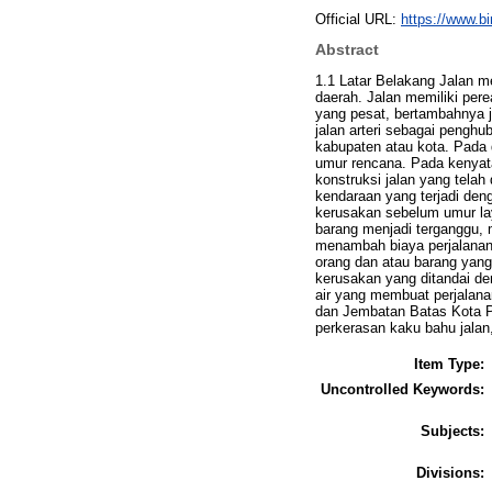
Official URL:
https://www.b
Abstract
1.1 Latar Belakang Jalan m
daerah. Jalan memiliki pe
yang pesat, bertambahnya 
jalan arteri sebagai pengh
kabupaten atau kota. Pada 
umur rencana. Pada kenyata
konstruksi jalan yang tela
kendaraan yang terjadi den
kerusakan sebelum umur la
barang menjadi terganggu,
menambah biaya perjalanan
orang dan atau barang yan
kerusakan yang ditandai d
air yang membuat perjalana
dan Jembatan Batas Kota Pr
perkerasan kaku bahu jalan,
Item Type:
Uncontrolled Keywords:
Subjects:
Divisions: