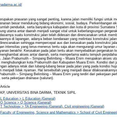
inadarma.ac.id/
erupakan prasaran yang sangat penting, karena jalan memiliki fungsi untuk 
reananan besar mendukung bidang ekonomi, sosial, budaya. Perkembangan ek
jumlah penduduk, serta banyaknya kabupaten dan kota di provinsi Sumatera
ubung utama antar daerah menjadi sangat vital untuk keberlangsungan pergera
dasarnya suatu konstruksi jalan telah didesain dan direncanakan untuk mem
annya di lapangan, adanya beban kendaraan yang melintasi konstruksi jalan
h direncanakan sehingga mempercepat aus dan kerusakan pada konstruksi jal
gan intensitas yang terus-menerus tentu saja akan mengurangi umur layanan
yanan berakhir. Kerusakan pada jalan tentu akan menyebabkan pergerakan k
 menghambat akses antar daerah, serta memperlama waktu tempuh perpidah
. Jalan Prabumulih – Simpang Belimbing – Muara Enim merupakan akses ut
g menghubungkan kota Prabumulih dan Kabupaten Muara Enim. Kondisi dari j
engan adanya retak dan lubang-lubang besar pada jalan yang pada kondisi h
n menjadi tidak nyaman. Hal tersebutlah yang menjadi dasar dilaksanakannya
abumulih – Simpang Belimbing – Muara Enim yang terdiri dari pekerjaan perk
 serta pekerjaan drainase (saluran).
Article
KP, UNIVERSITAS BINA DARMA, TEKNIK SIPIL
L Education > L Education (General)
Q Science > Q Science (General)
T Technology > TA Engineering (General). Civil engineering (General)
Faculty of Engineering, Science and Mathematics > School of Civil Engineer