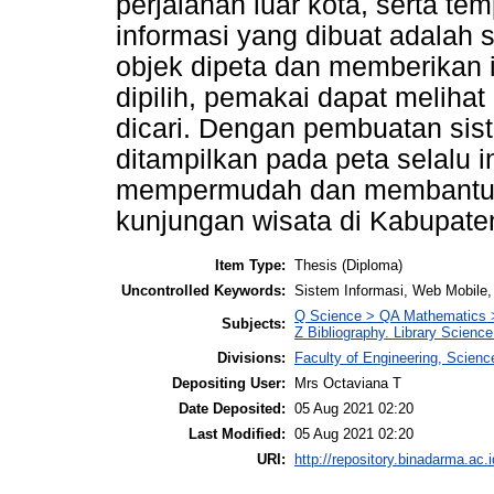
perjalanan luar kota, serta te
informasi yang dibuat adala
objek dipeta dan memberikan in
dipilih, pemakai dapat melihat 
dicari. Dengan pembuatan sis
ditampilkan pada peta selalu i
mempermudah dan membantu 
kunjungan wisata di Kabupate
Item Type:
Thesis (Diploma)
Uncontrolled Keywords:
Sistem Informasi, Web Mobil
Q Science > QA Mathematics >
Subjects:
Z Bibliography. Library Scienc
Divisions:
Faculty of Engineering, Scien
Depositing User:
Mrs Octaviana T
Date Deposited:
05 Aug 2021 02:20
Last Modified:
05 Aug 2021 02:20
URI:
http://repository.binadarma.ac.i