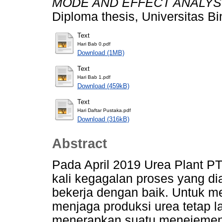
MODE AND EFFECT ANALYSI
Diploma thesis, Universitas B
Text
Hari Bab 0.pdf
Download (1MB)
Text
Hari Bab 1.pdf
Download (459kB)
Text
Hari Daftar Pustaka.pdf
Download (316kB)
Abstract
Pada April 2019 Urea Plant PT
kali kegagalan proses yang dia
bekerja dengan baik. Untuk me
menjaga produksi urea tetap 
menerapkan suatu menejemen 