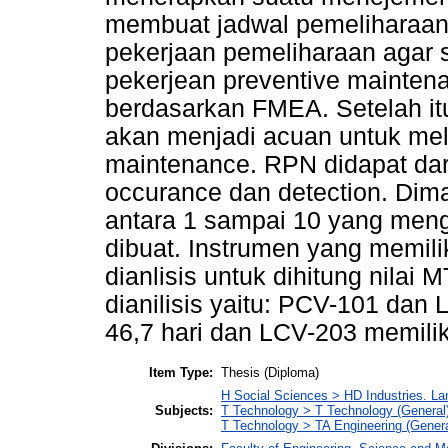
membuat jadwal pemeliharaan 
pekerjaan pemeliharaan agar 
pekerjean preventive mainten
berdasarkan FMEA. Setelah it
akan menjadi acuan untuk me
maintenance. RPN didapat dari 
occurance dan detection. Dima
antara 1 sampai 10 yang meng
dibuat. Instrumen yang memilik
dianlisis untuk dihitung nila
dianilisis yaitu: PCV-101 dan
46,7 hari dan LCV-203 memiliki
Item Type:
Thesis (Diploma)
H Social Sciences > HD Industries. La
Subjects:
T Technology > T Technology (General
T Technology > TA Engineering (General