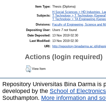
Item Type:
Thesis (Diploma)
H Social Sciences > HD Industries. La
Subjects:
T Technology > T Technology (General
T Technology > TA Engineering (General
Divisions:
Faculty of Engineering, Science and M
Depositing User:
Users 7 not found.
Date Deposited:
13 Nov 2019 02:30
Last Modified:
13 Nov 2019 02:30
URI:
http://repository.binadarma.ac.id/id/epr
Actions (login required)
View Item
Repository Universitas Bina Darma is
developed by the
School of Electroni
Southampton.
More information and sof