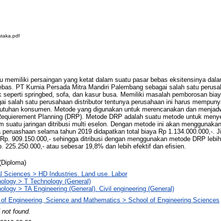
taka.pdf
alu memiliki persaingan yang ketat dalam suatu pasar bebas eksitensinya dal
ebas. PT Kurnia Persada Mitra Mandiri Palembang sebagai salah satu perus
seperti springbed, sofa, dan kasur busa. Memiliki masalah pemborosan biaya
ai salah satu perusahaan distributor tentunya perusahaan ini harus mempuny
utuhan konsumen. Metode yang digunakan untuk merencanakan dan menjadwa
n Requierement Planning (DRP). Metode DRP adalah suatu metode untuk meny
suatu jaringan ditribusi multi eselon. Dengan metode ini akan menggunakan t
da peruashaan selama tahun 2019 didapatkan total biaya Rp 1.134.000.000,-.
Rp. 909.150.000,- sehingga ditribusi dengan menggunakan metode DRP lebih
 225.250.000,- atau sebesar 19,8% dan lebih efektif dan efisien.
(Diploma)
l Sciences > HD Industries. Land use. Labor
ology > T Technology (General)
ology > TA Engineering (General). Civil engineering (General)
 of Engineering, Science and Mathematics > School of Engineering Sciences
 not found.