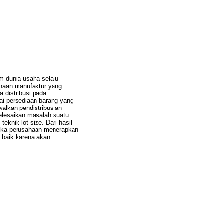
am dunia usaha selalu
ahaan manufaktur yang
 distribusi pada
ai persediaan barang yang
lkan pendistribusian
elesaikan masalah suatu
eknik lot size. Dari hasil
 Jika perusahaan menerapkan
 baik karena akan