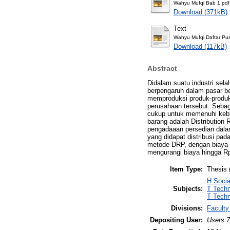
Wahyu Mufqi Bab 1.pdf
Download (371kB)
Text
Wahyu Mufqi Daftar Pus
Download (117kB)
Abstract
Didalam suatu industri sel
berpengaruh dalam pasar b
memproduksi produk-produk 
perusahaan tersebut. Sebag
cukup untuk memenuhi keb
barang adalah Distributio
pengadaaan persedian dalam 
yang didapat distribusi pa
metode DRP, dengan biaya 
mengurangi biaya hingga Rp.
Item Type:
Thesis 
H Socia
Subjects:
T Techn
T Techn
Divisions:
Faculty
Depositing User:
Users 7