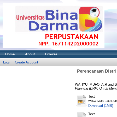
Home
About
Browse
Login
Create Account
Perencanaan Distr
WAHYU, MUFQI A.R
and
S
Planning (DRP) Untuk Menin
Text
Wahyu Mufqi Bab 0.pdf
Download (1MB)
Text