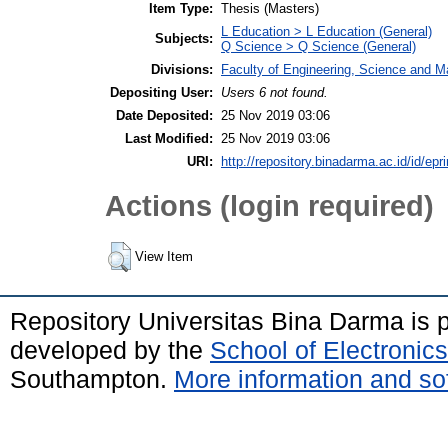
Item Type:
Thesis (Masters)
L Education > L Education (General)
Subjects:
Q Science > Q Science (General)
Divisions:
Faculty of Engineering, Science and 
Depositing User:
Users 6 not found.
Date Deposited:
25 Nov 2019 03:06
Last Modified:
25 Nov 2019 03:06
URI:
http://repository.binadarma.ac.id/id/epr
Actions (login required)
View Item
Repository Universitas Bina Darma is
developed by the
School of Electroni
Southampton.
More information and sof