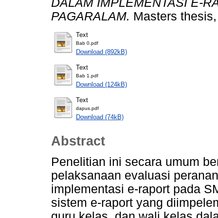
DALAM IMPLEMENTASI E-R
PAGARALAM.
Masters thesis,
Text
Bab 0.pdf
Download (892kB)
Text
Bab 1.pdf
Download (124kB)
Text
dapus.pdf
Download (74kB)
Abstract
Penelitian ini secara umum be
pelaksanaan evaluasi peranan 
implementasi e-raport pada 
sistem e-raport yang diimpe
guru kelas, dan wali kelas da