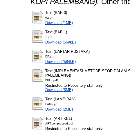
KOPI PALEMBANG).
Other t
Text (BAB 0)
0.pdf
Download (1MB)
Text (BAB 1)
1.pdf
Download (569kB)
Text (DAFTAR PUSTAKA)
DP.pdf
Download (584kB)
Text (IMPLEMENTASI METODE SCOR DALAM 
PALEMBANG))
FULL.pdf
Restricted to Repository staff only
Download (6MB)
Text (LAMPIRAN)
LAMP.pdf
Download (2MB)
Text (ARTIKEL)
ART-compressed.pdf
Restricted to Repository staff only