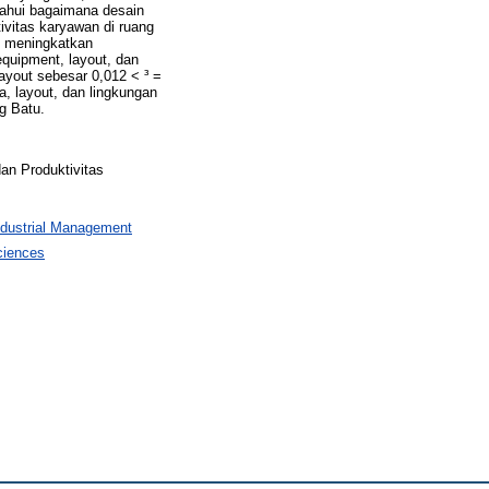
etahui bagaimana desain
ivitas karyawan di ruang
s meningkatkan
equipment, layout, dan
 layout sebesar 0,012 < ³ =
a, layout, dan lingkungan
g Batu.
dan Produktivitas
ndustrial Management
ciences