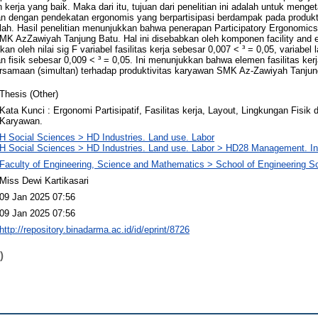
kerja yang baik. Maka dari itu, tujuan dari penelitian ini adalah untuk meng
an dengan pendekatan ergonomis yang berpartisipasi berdampak pada produkt
lah. Hasil penelitian menunjukkan bahwa penerapan Participatory Ergonomic
SMK AzZawiyah Tanjung Batu. Hal ini disebabkan oleh komponen facility and 
bkan oleh nilai sig F variabel fasilitas kerja sebesar 0,007 < ³ = 0,05, variabel
an fisik sebesar 0,009 < ³ = 0,05. Ini menunjukkan bahwa elemen fasilitas kerj
ersamaan (simultan) terhadap produktivitas karyawan SMK Az-Zawiyah Tanjun
Thesis (Other)
Kata Kunci : Ergonomi Partisipatif, Fasilitas kerja, Layout, Lingkungan Fisik 
Karyawan.
H Social Sciences > HD Industries. Land use. Labor
H Social Sciences > HD Industries. Land use. Labor > HD28 Management. I
Faculty of Engineering, Science and Mathematics > School of Engineering S
Miss Dewi Kartikasari
09 Jan 2025 07:56
09 Jan 2025 07:56
http://repository.binadarma.ac.id/id/eprint/8726
)