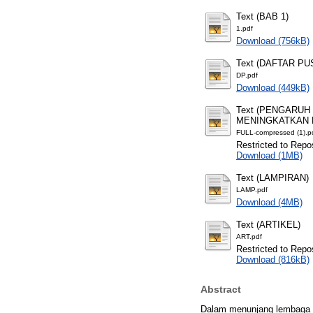
Text (BAB 1)
1.pdf
Download (756kB)
Text (DAFTAR PU
DP.pdf
Download (449kB)
Text (PENGARU
MENINGKATKAN P
FULL-compressed (1).p
Restricted to Repos
Download (1MB)
Text (LAMPIRAN)
LAMP.pdf
Download (4MB)
Text (ARTIKEL)
ART.pdf
Restricted to Repos
Download (816kB)
Abstract
Dalam menunjang lembaga p