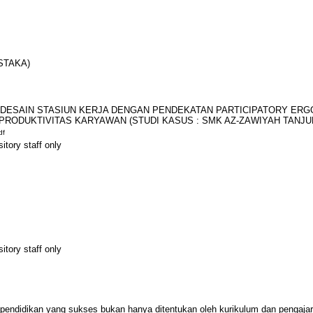
STAKA)
H DESAIN STASIUN KERJA DENGAN PENDEKATAN PARTICIPATORY ER
RODUKTIVITAS KARYAWAN (STUDI KASUS : SMK AZ-ZAWIYAH TANJU
df
itory staff only
itory staff only
endidikan yang sukses bukan hanya ditentukan oleh kurikulum dan pengaja