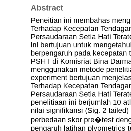
Abstract
Peneitian ini membahas menge
Terhadap Kecepatan Tendagan
Persaudaraan Setia Hati Terat
ini bertujuan untuk mengetahu
berpengaruh pada kecepatan t
PSHT di Komisriat Bina Darma
menggunakan metode penelitia
experiment bertujuan menjela
Terhadap Kecepatan Tendagan
Persaudaraan Setia Hati Tera
penelitiaan ini berjumlah 10 at
nilai signifikansi (Sig. 2 tail
perbedaan skor pre�test denga
pengaruh latihan plyometrics 