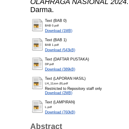
OLAHRAGA NASIONAL 2024.
Darma.
Text (BAB 0)
BAB 0.pdf
Download (1MB)
Text (BAB 1)
BAB 1.pdf
Download (543kB)
Text (DAFTAR PUSTAKA)
DP.pdf
Download (389kB)
Text (LAPORAN HASIL)
LH_11zon (8).pdf
Restricted to Repository staff only
Download (2MB)
Text (LAMPIRAN)
L.pdf
Download (760kB)
Abstract