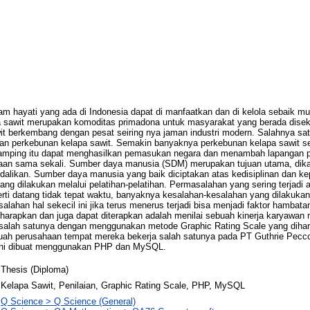
 hayati yang ada di Indonesia dapat di manfaatkan dan di kelola sebaik mu
a sawit merupakan komoditas primadona untuk masyarakat yang berada disek
it berkembang dengan pesat seiring nya jaman industri modern. Salahnya sat
an perkebunan kelapa sawit. Semakin banyaknya perkebunan kelapa sawit s
amping itu dapat menghasilkan pemasukan negara dan menambah lapangan p
jaan sama sekali. Sumber daya manusia (SDM) merupakan tujuan utama, dikar
likan. Sumber daya manusia yang baik diciptakan atas kedisiplinan dan ke
ng dilakukan melalui pelatihan-pelatihan. Permasalahan yang sering terjadi 
ti datang tidak tepat waktu, banyaknya kesalahan-kesalahan yang dilakuka
lahan hal sekecil ini jika terus menerus terjadi bisa menjadi faktor hambat
harapkan dan juga dapat diterapkan adalah menilai sebuah kinerja karyawan 
, salah satunya dengan menggunakan metode Graphic Rating Scale yang diha
buah perusahaan tempat mereka bekerja salah satunya pada PT Guthrie Pecco
n ini dibuat menggunakan PHP dan MySQL.
Thesis (Diploma)
Kelapa Sawit, Penilaian, Graphic Rating Scale, PHP, MySQL
Q Science > Q Science (General)