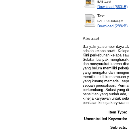
BAB 1.pdf
Download (560kB)
Text
DAF. PUSTAKA.pdf
Download (288kB)
Abstract
Banyaknya sumber daya alam
adalah kelapa sawit. Kelap
Kini perkebunan kelapa saw
Selatan banyak menghasilk
dan masyarakat karena dis
yang belum memiliki peker
yang mengatur dan mengenda
memiliki skill kemampuan ya
yang kurang memadai, seper
sebuah perusahaan. Permasa
berkembang. Solusi yang di
penelitian yang sudah ada
kinerja karyawan untuk se
penilaian kinerja karyawa
Item Type:
Uncontrolled Keywords:
Subjects: