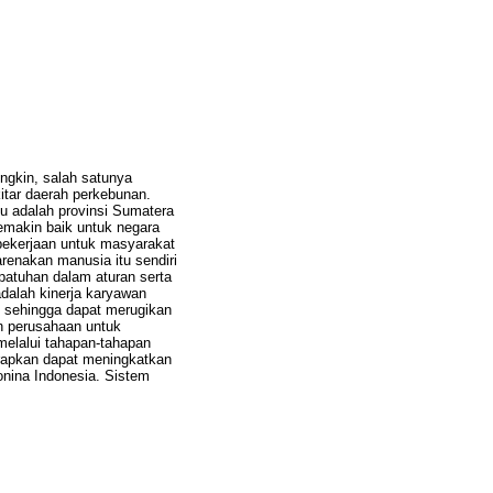
ngkin, salah satunya
itar daerah perkebunan.
u adalah provinsi Sumatera
emakin baik untuk negara
ekerjaan untuk masyarakat
enakan manusia itu sendiri
patuhan dalam aturan serta
adalah kinerja karyawan
n sehingga dapat merugikan
an perusahaan untuk
melalui tahapan-tahapan
rapkan dapat meningkatkan
nina Indonesia. Sistem