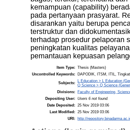
kemampuan (capability) berad
pada pertanyaan prasyarat. 
disarankan yaitu berupa penca
terstruktur dan didokumentas
terhadap prosedur pelaporan se
peningkatan kualitas pelayan
pemantauan kepuasan pelang
Item Type:
Thesis (Masters)
Uncontrolled Keywords:
DAPODIK, ITSM, ITIL, Tingka
L Education > L Education (Gen
Subjects:
Q Science > Q Science (Gener
Divisions:
Faculty of Engineering, Scien
Depositing User:
Users 6 not found.
Date Deposited:
25 Nov 2019 03:06
Last Modified:
25 Nov 2019 03:06
URI:
http://repository.binadarma.ac.i