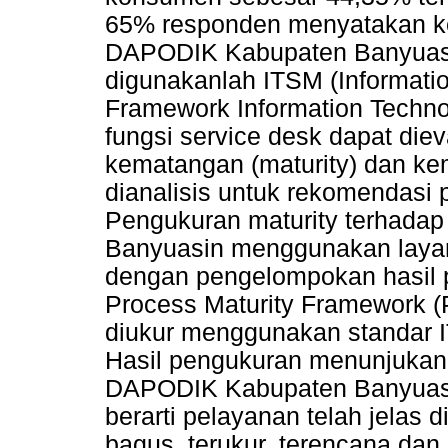
65% responden menyatakan ke
DAPODIK Kabupaten Banyuasi
digunakanlah ITSM (Informati
Framework Information Technolo
fungsi service desk dapat die
kematangan (maturity) dan kem
dianalisis untuk rekomendasi 
Pengukuran maturity terhada
Banyuasin menggunakan laya
dengan pengelompokan hasil p
Process Maturity Framework (
diukur menggunakan standar I
Hasil pengukuran menunjukan 
DAPODIK Kabupaten Banyuasin
berarti pelayanan telah jelas 
bagus, terukur, terencana dan