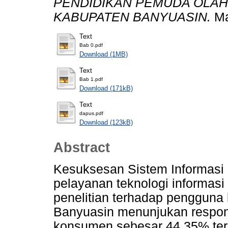
PENDIDIKAN PEMUDA OLAH
KABUPATEN BANYUASIN.
Ma
Text
Bab 0.pdf
Download (1MB)
Text
Bab 1.pdf
Download (171kB)
Text
dapus.pdf
Download (123kB)
Abstract
Kesuksesan Sistem Informas
pelayanan teknologi informasi 
penelitian terhadap penggun
Banyuasin menunjukan respon
konsumen sebesar 44,35% terh