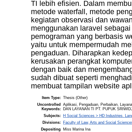
TI lebih efisien. Dalam membu
metode waterfall, metode pen
kegiatan observasi dan wawanc
menggunakan laravel sebagai
pemograman yang berbasis web
yaitu untuk mempermudah me
pengaduan. Diharapkan kedep
kerusakan perangkat komputer
dengan baik dan mengembangka
sudah dibuat seperti menghadir
membuat tampilan website apli
Item Type:
Thesis (Other)
Uncontrolled
Aplikasi, Pengaduan, Perbaikan, La
Keywords:
DAN LAYANAN TI PT. PUPUK SRIWI
Subjects:
H Social Sciences > HD Industries. Lan
Divisions:
Faculty of Law, Arts and Social Scien
Depositing
Miss Marina Ina