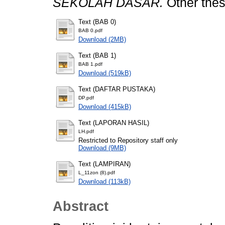
SEKOLAH DASAR.
Other the
Text (BAB 0)
BAB 0.pdf
Download (2MB)
Text (BAB 1)
BAB 1.pdf
Download (519kB)
Text (DAFTAR PUSTAKA)
DP.pdf
Download (415kB)
Text (LAPORAN HASIL)
LH.pdf
Restricted to Repository staff only
Download (9MB)
Text (LAMPIRAN)
L_11zon (8).pdf
Download (113kB)
Abstract