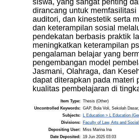
siswa, yang sangat penting d
dirancang untuk memfasilitasi 
auditori, dan kinestetik serta
dan keterampilan sosial melal
pendekatan berbasis praktik la
meningkatkan keterampilan p
pengalaman belajar yang berma
pengembangan model pembelaja
Jasmani, Olahraga, dan Kese
dapat diterapkan pada materi
kualitas pembelajaran di tingk
Item Type:
Thesis (Other)
Uncontrolled Keywords:
GAP, Bola Voli, Sekolah Dasa
Subjects:
L Education > L Education (Gen
Divisions:
Faculty of Law, Arts and Socia
Depositing User:
Miss Marina Ina
Date Deposited:
19 Jun 2025 03:03